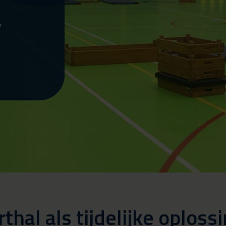
r
al als tijdelijke oplossi