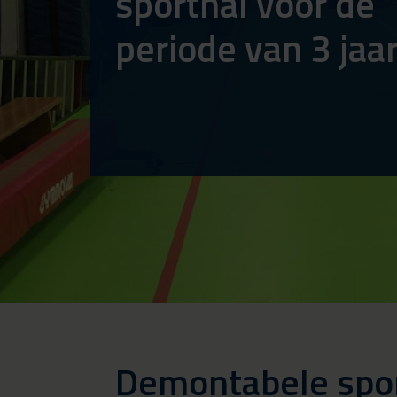
sporthal voor de
periode van 3 jaa
Demontabele sporth