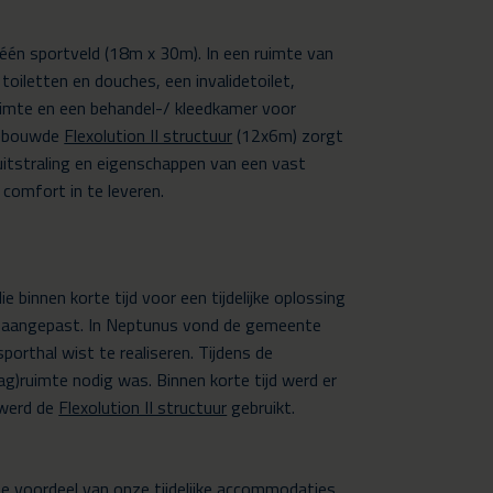
 één sportveld (18m x 30m). In een ruimte van
oiletten en douches, een invalidetoilet,
uimte en een behandel-/ kleedkamer voor
ngebouwde
Flexolution II structuur
(12x6m) zorgt
uitstraling en eigenschappen van een vast
comfort in te leveren.
binnen korte tijd voor een tijdelijke oplossing
n aangepast. In Neptunus vond de gemeente
porthal wist te realiseren. Tijdens de
ag)ruimte nodig was. Binnen korte tijd werd er
 werd de
Flexolution II structuur
gebruikt.
ote voordeel van onze tijdelijke accommodaties