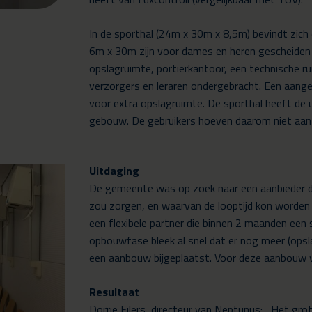
In de sporthal (24m x 30m x 8,5m) bevindt zich
6m x 30m zijn voor dames en heren gescheiden t
opslagruimte, portierkantoor, een technische r
verzorgers en leraren ondergebracht. Een aa
voor extra opslagruimte. De sporthal heeft de 
gebouw. De gebruikers hoeven daarom niet aan 
Uitdaging
De gemeente was op zoek naar een aanbieder die 
zou zorgen, en waarvan de looptijd kon worde
een flexibele partner die binnen 2 maanden een s
opbouwfase bleek al snel dat er nog meer (opsl
een aanbouw bijgeplaatst. Voor deze aanbouw
Resultaat
Dorrie Eilers, directeur van Neptunus: ,,Het gr