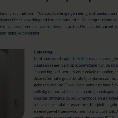
land, biedt met ruim 160 sportverenigingen een groot aanbod aan 
dsdeel Cents was dringend toe aan renovatie. De aangrenzende spor
e maken voor een nieuwe, moderne sporthal. Om de continuïteit va
n tijdelijke oplossing.
Oplossing
Neptunus werd ingeschakeld om een vervangende
plaatsen in een park op loopafstand van de s
kunnen ingezet worden voor enkele maanden, ma
deze uitermate geschikt als tijdelijke accommod
gekozen voor de
Flexolution
, vanwege haar fle
volledig demontabel en kan na de gebruiksperi
speciaal ontwikkelde bouwmethode en geïsole
uitstekende isolatie, waardoor dit tijdelijke g
en energie-efficiency-normen (o.a. Duitse EnE
heeft van Luxcontroll (vergelijkbaar met TÜV).