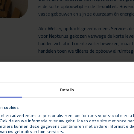
is de korte opbouwtijd en de flexibiliteit. Boven
vaste gebouwen en zijn ze duurzaam én energiez
Alex Welter, opdrachtgever namens Services d
voor Neptunus gekozen vanwege de korte levertijd
hadden zich al in Lorentzweiler bewezen, maar
handelen toen we tijdens de opbouw al ruimteg
Details
n cookies
t en advertenties te personaliseren, om functies voor social media
Ook delen we informatie over uw gebruik van onze site met onze par
rtners kunnen deze gegevens combineren met andere informatie die u
van uw gebruik van hun services.