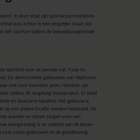
sport. In deze stad zijn sportaccommodaties
thal was echter in een dergelijke staat dat
n het sporten tijdens de (nieuw)bouwperiode
 sporthal voor de periode van 3 jaar te
chool. De demontabele gebouwen van Neptunus
ar ook voor meerdere jaren. Hierdoor zijn
atie tijdens dit langdurig bouwproject. Er werd
xibele en duurzame karakter. Het gebouw is
ode op een andere locatie worden herbouwd. De
erde wanden en ramen zorgen voor een
ebouw energiezuinig is en voldoet aan de bouw-
V) voor vaste gebouwen en de goedkeuring