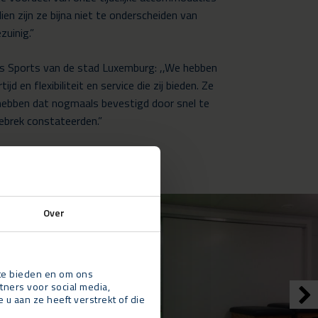
dien zijn ze bijna niet te onderscheiden van
uinig.”
es Sports van de stad Luxemburg: ,,We hebben
 en flexibiliteit en service die zij bieden. Ze
 hebben dat nogmaals bevestigd door snel te
ebrek constateerden.”
Over
 te bieden en om ons
tners voor social media,
 aan ze heeft verstrekt of die