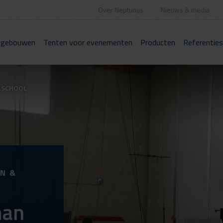
Over Neptunus
Nieuws & media
 gebouwen
Tenten voor evenementen
Producten
Referenties
ESCHOOL
N &
man