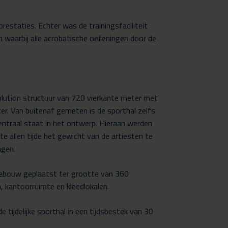
estaties. Echter was de trainingsfaciliteit
n waarbij alle acrobatische oefeningen door de
olution structuur van 720 vierkante meter met
r. Van buitenaf gemeten is de sporthal zelfs
entraal staat in het ontwerp. Hieraan werden
e allen tijde het gewicht van de artiesten te
ngen.
gebouw geplaatst ter grootte van 360
n, kantoorruimte en kleedlokalen.
tijdelijke sporthal in een tijdsbestek van 30