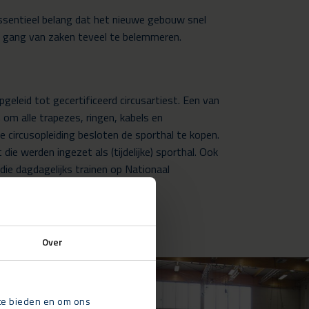
ssentieel belang dat het nieuwe gebouw snel
e gang van zaken teveel te belemmeren.
eleid tot gecertificeerd circusartiest. Een van
om alle trapezes, ringen, kabels en
circusopleiding besloten de sporthal te kopen.
ie werden ingezet als (tijdelijke) sporthal. Ook
e dagdagelijks trainen op Nationaal
Over
 te bieden en om ons