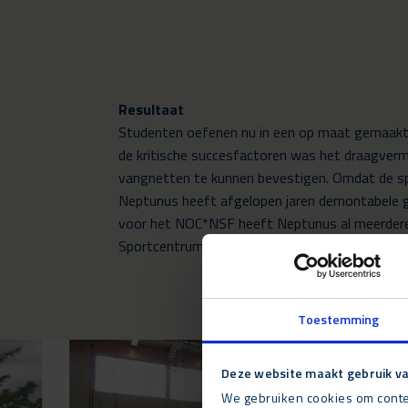
Resultaat
Studenten oefenen nu in een op maat gemaakt, h
de kritische succesfactoren was het draagvermo
vangnetten te kunnen bevestigen. Omdat de spo
Neptunus heeft afgelopen jaren demontabele gebo
voor het NOC*NSF heeft Neptunus al meerdere 
Sportcentrum Papendal.
Toestemming
Deze website maakt gebruik va
We gebruiken cookies om conten