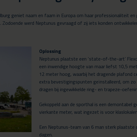
lburg geniet naam en faam in Europa om haar professionaliteit en pr
ent. Zodoende werd Neptunus gevraagd of zij iets konden ontwikkele
Oplossing
Neptunus plaatste een ‘state-of-the-art’ Flex
een inwendige hoogte van maar liefst 10,5 mete
12 meter hoog, waarbij het dragende plafond c
extra bevestigingspunten geïnstalleerd, om zo t
dragen bij ingewikkelde ring- en trapeze-oefeni
Gekoppeld aan de sporthal is een demontabel 
vierkante meter, wat ingezet is voor klaslokale
Een Neptunus-team van 6 man sterk plaatste de 
dagen.