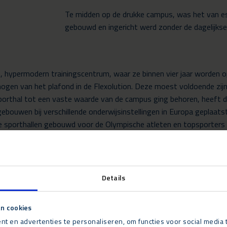
Te midden op de drukke campus, was het van e
gebouwd en ingericht werd zonder de dagelijks
ypermodern trainingscentrum, waar ze binnen vier jaar worden opg
gen van het plafond in de Flexolution. Deze moest voldoende zijn 
rthal tot een vaste waarde van de campus ging behoren, heeft de 
uwen bij verschillende onderwijsinstellingen in Europa geplaatst d
sporthallen gebouwd voor de Olympische atleten en topsporters di
Details
n cookies
t en advertenties te personaliseren, om functies voor social media