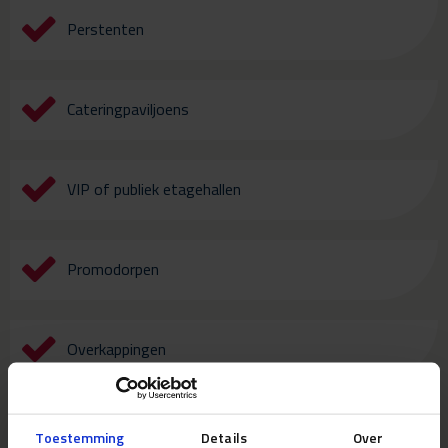
Perstenten
Cateringpaviljoens
VIP of publiek etagehallen
Promodorpen
Overkappingen
Campingfaciliteiten
Toestemming
Details
Over