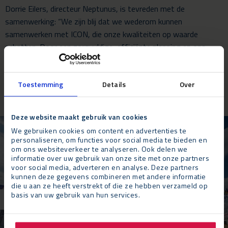
Dorrie Eilers, directeur Neptunus, is tevreden met de
samenwerking: “We zijn blij dat we wederom kunnen
samenwerken met ICON, die onze kwaliteiten op waarde
schatten. Door een zorgvuldige, efficiënte planning en ons
technisch team, zijn we in staat gebleken om binnen een
recordtijd van 5 dagen alle accommodaties te plaatsen op
Toestemming
Details
Over
verschillende plekken van het park.”
Deze website maakt gebruik van cookies
We gebruiken cookies om content en advertenties te
personaliseren, om functies voor social media te bieden en
om ons websiteverkeer te analyseren. Ook delen we
informatie over uw gebruik van onze site met onze partners
voor social media, adverteren en analyse. Deze partners
kunnen deze gegevens combineren met andere informatie
die u aan ze heeft verstrekt of die ze hebben verzameld op
basis van uw gebruik van hun services.