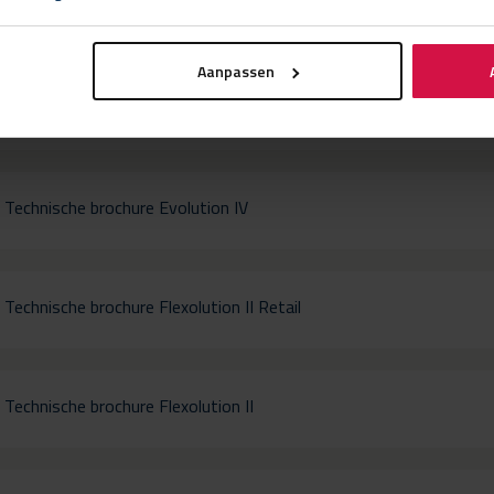
Technische brochure Evolution II vast dak
Aanpassen
Technische brochure Evolution I
Technische brochure Evolution IV
Technische brochure Flexolution II Retail
Technische brochure Flexolution II