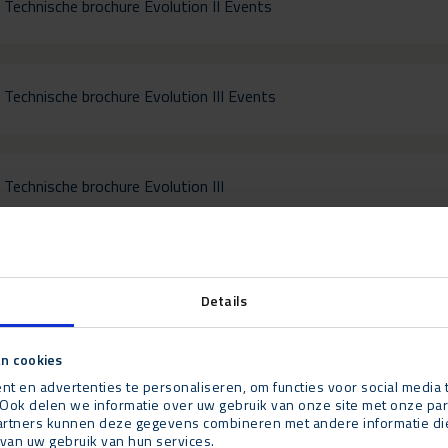
Technische brochure Evolution II Events
Technische brochure Evolution III Events
Technische brochure Evolution III
Technische brochure Evolution II
Details
n cookies
Technische brochure Evolution II thermodak
t en advertenties te personaliseren, om functies voor social media
Ook delen we informatie over uw gebruik van onze site met onze par
rtners kunnen deze gegevens combineren met andere informatie die u
van uw gebruik van hun services.