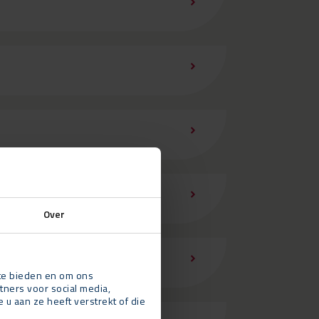
Over
 te bieden en om ons
tners voor social media,
 aan ze heeft verstrekt of die