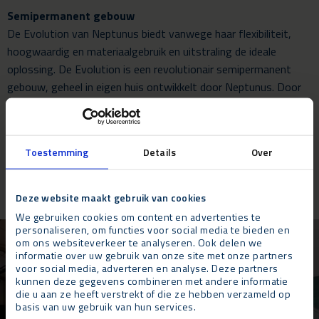
Semipermanent gebouw
De Evolution van Neptunus biedt vanwege haar flexibiliteit,
hoogwaardig en materiaalgebruik en uitstraling de ideale
oplossing. De Evolution is een revolutionair semipermanent
gebouw, geheel in eigen huis ontwikkelt door Neptunus. Door
het materiaalgebruik, grote vrije overspanning, onbeperkte
lengte en flexibiliteit in uitvoering is de Evolution voor vrijwel
iedere toepassing geschikt. Naast het gebruik als entree en
Toestemming
Details
Over
tijdelijke beurshal, wordt er in de
Evolution
van Neptunus ook
een tijdelijk restaurant ondergebracht.
Deze website maakt gebruik van cookies
We gebruiken cookies om content en advertenties te
personaliseren, om functies voor social media te bieden en
om ons websiteverkeer te analyseren. Ook delen we
informatie over uw gebruik van onze site met onze partners
voor social media, adverteren en analyse. Deze partners
kunnen deze gegevens combineren met andere informatie
die u aan ze heeft verstrekt of die ze hebben verzameld op
basis van uw gebruik van hun services.