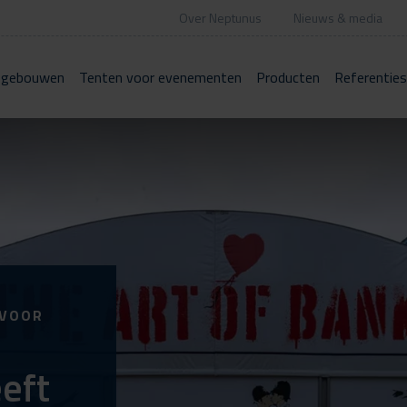
Over Neptunus
Nieuws & media
 gebouwen
Tenten voor evenementen
Producten
Referenties
 VOOR
eft