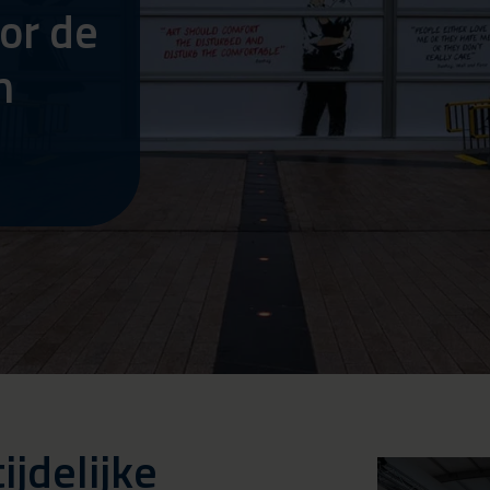
or de
n
jdelijke