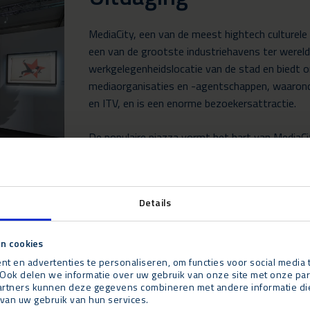
MediaCity, een van de meest hightech culturele 
een van de grootste industriehavens ter wereld 
werkgelegenheidslocatie van de stad en biedt 
mediaorganisaties en -agentschappen, waaron
en ITV, en is een enorme bezoekersattractie.
De populaire piazza vormt het hart van MediaCi
een high-profile en drukke omgeving. Alle mate
op de locatie afgeleverd.
Resultaat
Details
n cookies
Alex Firth, Directeur Projecten & Producties bij
t en advertenties te personaliseren, om functies voor social media
wat we met de Alure Globe in Salford hebben ku
Ook delen we informatie over uw gebruik van onze site met onze par
en een prachtige sfeer voor bezoekers om de t
rtners kunnen deze gegevens combineren met andere informatie die u
van uw gebruik van hun services.
van Neptunus tijdens de planning, bouw en op