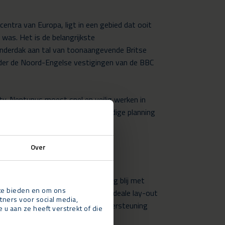
centra van Europa, ligt in een gebied dat ooit
was. Het is de belangrijkste
onderdak aan tal van toonaangevende Britse
der de Noord-Engelse vestigingen van de BBC
ty. Neptunus moest snel en veilig werken in
rialen werden volgens een zorgvuldige planning
Over
 The Production Office: “We zijn erg blij met
 te bieden en om ons
nnen bereiken. Het geeft ons de ideale lay-out
tners voor social media,
entoonstelling te ervaren. De ondersteuning
 aan ze heeft verstrekt of die
eningsfase was ongeëvenaard.”