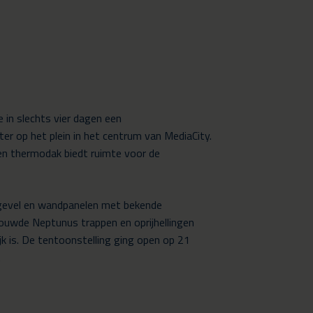
in slechts vier dagen een
er op het plein in het centrum van MediaCity.
en thermodak biedt ruimte voor de
gevel en wandpanelen met bekende
ouwde Neptunus trappen en oprijhellingen
k is. De tentoonstelling ging open op 21
.