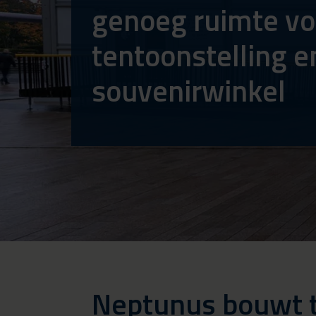
genoeg ruimte vo
tentoonstelling e
souvenirwinkel
Neptunus bouwt ti