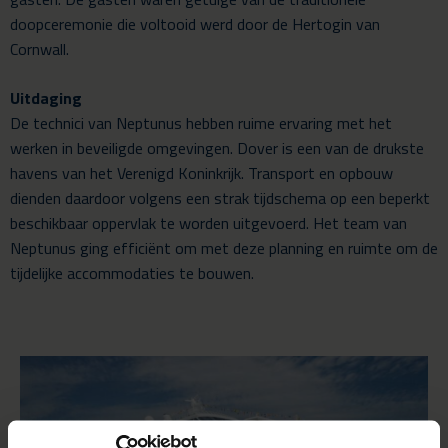
doopceremonie die voltooid werd door de Hertogin van
Cornwall.
Uitdaging
De technici van Neptunus hebben ruime ervaring met het
werken in beveiligde omgevingen. Dover is een van de drukste
havens van het Verenigd Koninkrijk. Transport en opbouw
dienden daardoor volgens een strak tijdschema op een beperkt
beschikbaar oppervlak te worden uitgevoerd. Het team van
Neptunus ging efficiënt om met deze planning en ruimte om de
tijdelijke accommodaties te bouwen.