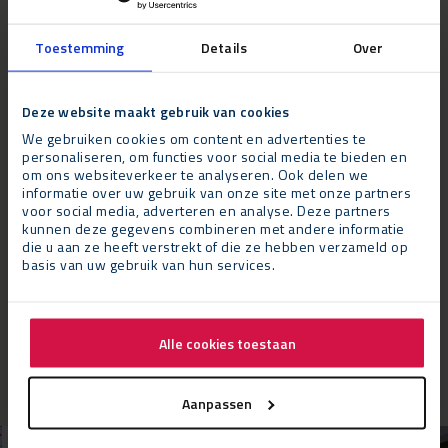
Toestemming
Details
Over
Deze website maakt gebruik van cookies
We gebruiken cookies om content en advertenties te
personaliseren, om functies voor social media te bieden en
om ons websiteverkeer te analyseren. Ook delen we
informatie over uw gebruik van onze site met onze partners
voor social media, adverteren en analyse. Deze partners
Resultaat
kunnen deze gegevens combineren met andere informatie
Ben van Grutten, productiemanager bij Embolden: “Ik ben erg blij
die u aan ze heeft verstrekt of die ze hebben verzameld op
met de hoge kwaliteit van de tijdelijke faciliteiten en de
basis van uw gebruik van hun services.
indrukwekkende service van Neptunus en hun bouwteam. Dit
was een hoogwaardig evenement. Met Neptunus hadden we
een partner die accommodaties kon bouwen met de uitstraling
Alle cookies toestaan
die past bij dit evenement.”
Aanpassen