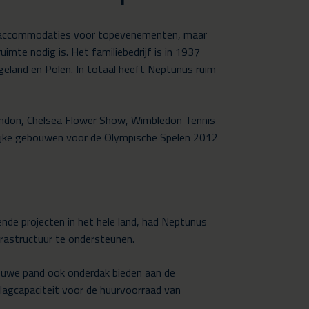
 en accommodaties voor topevenementen, maar
te nodig is. Het familiebedrijf is in 1937
ngeland en Polen. In totaal heeft Neptunus ruim
London, Chelsea Flower Show, Wimbledon Tennis
elijke gebouwen voor de Olympische Spelen 2012
nde projecten in het hele land, had Neptunus
frastructuur te ondersteunen.
ieuwe pand ook onderdak bieden aan de
lagcapaciteit voor de huurvoorraad van