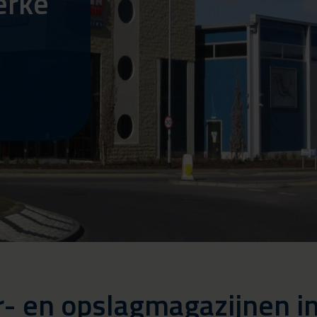
erke
- en opslagmagazijnen i