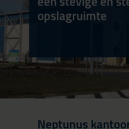
een stevige en st
opslagruimte
Neptunus kantoor