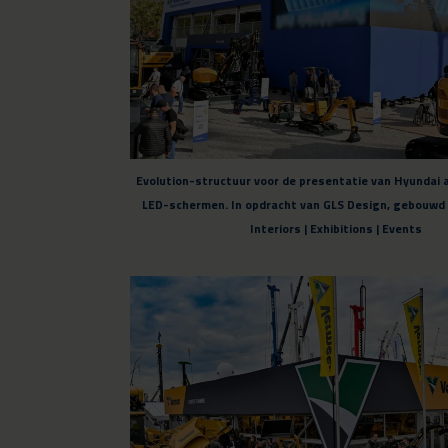
Evolution-structuur voor de presentatie van Hyundai
LED-schermen. In opdracht van GLS Design, gebouwd 
Interiors | Exhibitions | Events