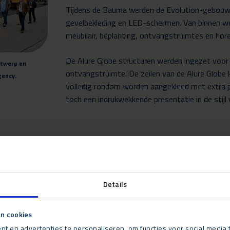
Tijdens de Bauma werden de Evolution-gebouw
gevelbekleding en LED-schermen. Van binnen we
meubilair, beplanting, ontvangstruimtes en hor
De Alure Globe structuren werden ingezet voor
ntwerp en
ontvangstruimte. De zeilen van de Alure Globe 
ency.
volledig rondom worden aangekleed met extra pa
toch een indrukwekkende presentatie in de stij
 vele partijen,” aldus Dorrie Eilers, directeur van Neptunus. “De 
n voeren. Wij zijn blij dat wij de verwachting waar kunnen maken e
Details
n cookies
t en advertenties te personaliseren, om functies voor social media