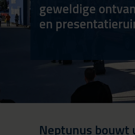
geweldige ontva
en presentatieru
Neptunus bouwt u