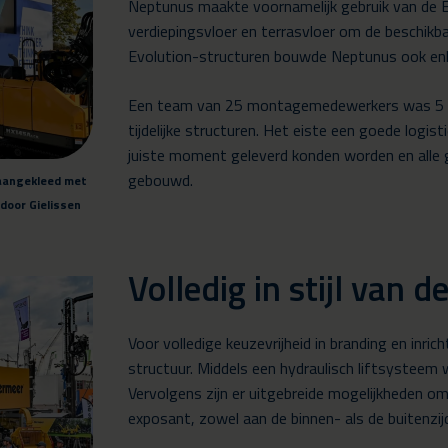
Neptunus maakte voornamelijk gebruik van de 
verdiepingsvloer en terrasvloer om de beschikb
Evolution-structuren bouwde Neptunus ook enke
Een team van 25 montagemedewerkers was 5 w
tijdelijke structuren. Het eiste een goede logis
juiste moment geleverd konden worden en alle 
gebouwd.
 aangekleed met
door Gielissen
Volledig in stijl van 
Voor volledige keuzevrijheid in branding en inric
structuur. Middels een hydraulisch liftsystee
Vervolgens zijn er uitgebreide mogelijkheden om
exposant, zowel aan de binnen- als de buitenzij