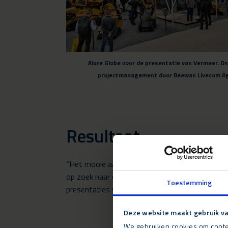
Alure Globe voor de presentatie van Vermeer. O
projectmanagement door Beewan Livecom Ag
Resultaat
“Het mooie aan de Bauma is de samenwerking met
op zoek naar een structuur om dit uit te kunne
Toestemming
presentaties van grote leveranciers.”
Deze website maakt gebruik va
We gebruiken cookies om conten