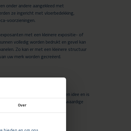
en onder andere aangekleed met
rden ze ingericht met vloerbedekking,
eca-voorzieningen.
 exposanten met een kleinere expositie- of
kunnen volledig worden bedrukt en gevel kan
nelen. Zo kan er met een kleinere structuur
l van uw merk worden gecreëerd.
architect of standbouwer heeft een idee en is
n onderdeel kunnen zijn van de hoogwaardige
Over
 te bieden en om ons