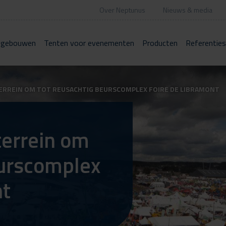
Over Neptunus
Nieuws & media
 gebouwen
Tenten voor evenementen
Producten
Referenties
ERREIN OM TOT REUSACHTIG BEURSCOMPLEX FOIRE DE LIBRAMONT
terrein om
eurscomplex
nt