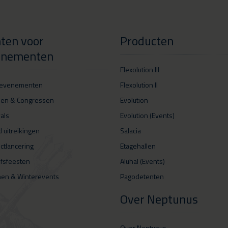
ten voor
Producten
enementen
Flexolution III
tevenementen
Flexolution II
zen & Congressen
Evolution
vals
Evolution (Events)
 uitreikingen
Salacia
ctlancering
Etagehallen
jfsfeesten
Aluhal (Events)
nen & Winterevents
Pagodetenten
Over Neptunus
Over Neptunus