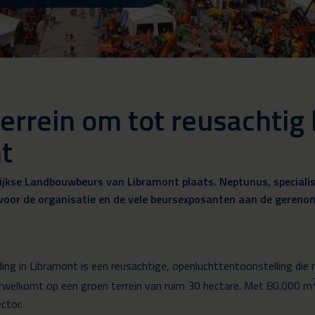
terrein om tot reusachti
t
arlijkse Landbouwbeurs van Libramont plaats. Neptunus, special
oor de organisatie en de vele beursexposanten aan de gereno
ng in Libramont is een reusachtige, openluchttentoonstelling di
erwelkomt op een groen terrein van ruim 30 hectare. Met 80.000 m
ctor.