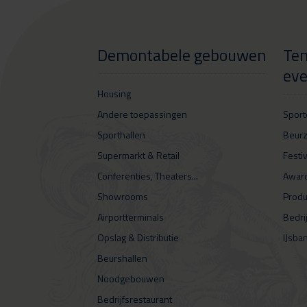
Demontabele gebouwen
Ten
ev
Housing
Andere toepassingen
Spor
Sporthallen
Beur
Supermarkt & Retail
Festi
Conferenties, Theaters...
Award
Showrooms
Produ
Airportterminals
Bedri
Opslag & Distributie
IJsba
Beurshallen
Noodgebouwen
Bedrijfsrestaurant